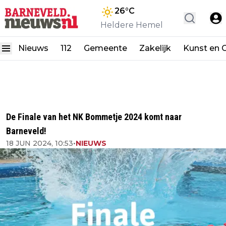
26
°C
Heldere Hemel
Nieuws
112
Gemeente
Zakelijk
Kunst en C
De Finale van het NK Bommetje 2024 komt naar
Barneveld!
18 JUN 2024, 10:53
•
NIEUWS