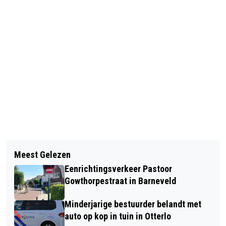
Vorig artikel
Volgend artikel
VLEERMUISEXCURSIE
Meest Gelezen
VOLOP OUDE BIBLIOTHEEKBOEKEN TE
Eenrichtingsverkeer Pastoor
KOOP TIJDENS SPECIALE VERKOOP
Gowthorpestraat in Barneveld
Minderjarige bestuurder belandt met
auto op kop in tuin in Otterlo