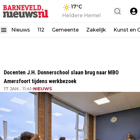
17
°C
Heldere Hemel
Nieuws
112
Gemeente
Zakelijk
Kunst en C
Docenten J.H. Donnerschool slaan brug naar MBO
Amersfoort tijdens werkbezoek
17 JAN , 11:41
•
NIEUWS