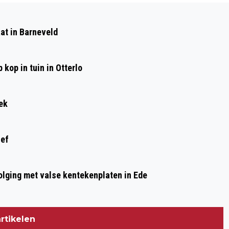
Volgend artikel
CONCOURS HIPPIQUE DE 119E EDITIE
at in Barneveld
BIJ KASTEEL HOEKELUM IN BENNEKOM
kop in tuin in Otterlo
ek
ief
olging met valse kentekenplaten in Ede
rtikelen