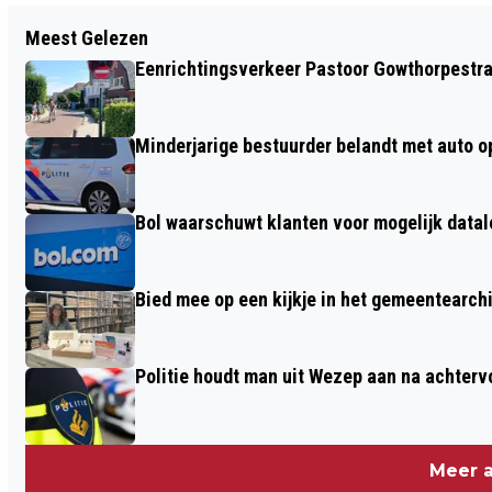
Vorig artikel
Meest Gelezen
EIKENPROCESSIERUPS BESTRIJDEN
Eenrichtingsverkeer Pastoor Gowthorpestra
Minderjarige bestuurder belandt met auto op 
Bol waarschuwt klanten voor mogelijk datal
Bied mee op een kijkje in het gemeentearch
Politie houdt man uit Wezep aan na achterv
Meer a