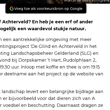
Marcel de Bont Fotografie
Voeg toe als voorkeursbron op Google
 Achterveld? En heb je een erf of ander
ogelijk een waardevol stukje natuur.
an een aantrekkelijke omgeving met meer
ntingsproject ‘De Glind en Achterveld in het
hting Landschapsbeheer Gelderland (SLG) en
ond bij Dorpskamer ’t Hart, Rudolphlaan 2,
30 uur. Inloop met koffie en thee is om 19.15
or deelname aan het project op de website van
t landschap levert een belangrijke bijdrage aan
 er bijvoorbeeld voor dat dieren zich van A
r voedsel en beschutting. Daarnaast dragen ze