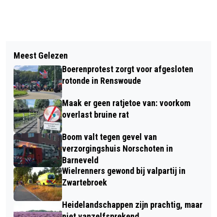
Vorig artikel
Volgend artikel
START INLOOPSPREEKUUR
Meest Gelezen
PLANNEN VOOR WOONCOMPLEX |
ENERGIELOKET IN BIBLIOTHEEK
Boerenprotest zorgt voor afgesloten
VOOR TIJDELIJKE WERKNEMERS
BARNEVELD
rotonde in Renswoude
Maak er geen ratjetoe van: voorkom
overlast bruine rat
Boom valt tegen gevel van
verzorgingshuis Norschoten in
Barneveld
Wielrenners gewond bij valpartij in
Zwartebroek
Heidelandschappen zijn prachtig, maar
niet vanzelfsprekend