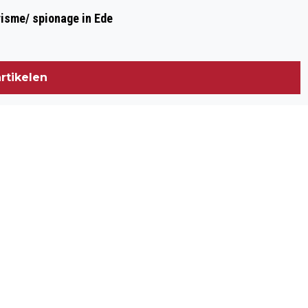
risme/ spionage in Ede
rtikelen