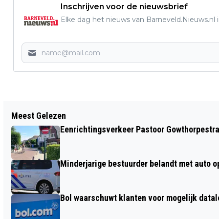
Inschrijven voor de nieuwsbrief
Elke dag het nieuws van Barneveld.Nieuws.nl i
Vorig artikel
Meest Gelezen
RESTAURANT ‘AAN TAFEL’ IN
Eenrichtingsverkeer Pastoor Gowthorpestra
LUNTEREN: WAAR SAMENKOMEN
CENTRAAL STAAT
Minderjarige bestuurder belandt met auto op 
Bol waarschuwt klanten voor mogelijk datal