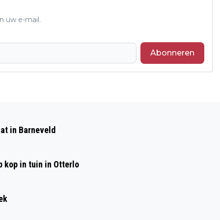
n uw e-mail.
Abonneren
Volgend artikel
BOTSING TUSSEN TWEE
at in Barneveld
SCOOTERRIJDERS IN BARNEVELD
kop in tuin in Otterlo
ek