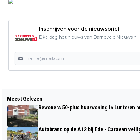
Inschrijven voor de nieuwsbrief
Elke dag het nieuws van Barneveld.Nieuws.nl i
Vorig artikel
Meest Gelezen
EEN BIJZONDERE KANS VOOR AMATEUR
Bewoners 50-plus huurwoning in Lunteren m
SOLOZANGERS!
Autobrand op de A12 bij Ede - Caravan veili