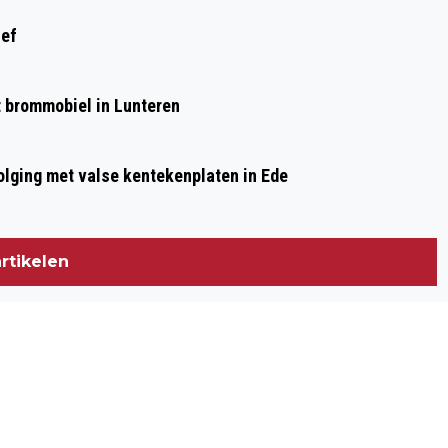
ief
et brommobiel in Lunteren
olging met valse kentekenplaten in Ede
rtikelen