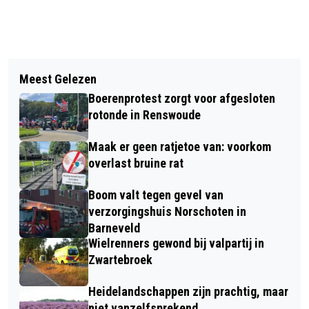
Vorig artikel
Volgend artikel
HET EUROPA VAN ISAAC ISRAELS
Meest Gelezen
KOM LANGS BIJ DE KLIMAATKEET -
(TRAILER) (24-4-2026)
Boerenprotest zorgt voor afgesloten
CADEAU VOOR DE EERSTE 10
rotonde in Renswoude
BEZOEKERS
Maak er geen ratjetoe van: voorkom
overlast bruine rat
Boom valt tegen gevel van
verzorgingshuis Norschoten in
Barneveld
Wielrenners gewond bij valpartij in
Zwartebroek
Heidelandschappen zijn prachtig, maar
niet vanzelfsprekend