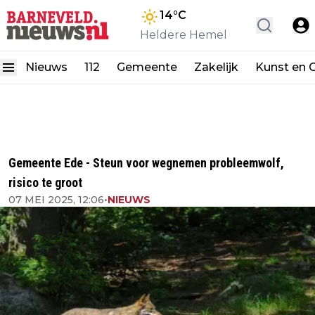
14
°C
Heldere Hemel
Nieuws
112
Gemeente
Zakelijk
Kunst en C
Gemeente Ede - Steun voor wegnemen probleemwolf,
risico te groot
07 MEI 2025, 12:06
•
NIEUWS