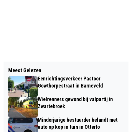
Vorig artikel
Volgend artikel
THEATERVOORSTELLING ‘WAT ALS…’
Meest Gelezen
LEON BAL IS PREDIKANT, MAAR
– EEN BETOVERENDE REIS VOL
Eenrichtingsverkeer Pastoor
TEGELIJK BRANDWEERMAN
DROMEN, VRIENDSCHAP EN HOOP
Gowthorpestraat in Barneveld
Wielrenners gewond bij valpartij in
Zwartebroek
Minderjarige bestuurder belandt met
auto op kop in tuin in Otterlo