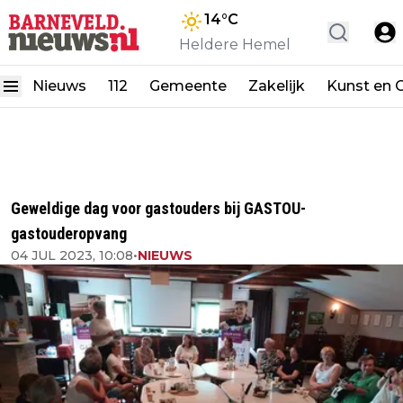
14
°C
Heldere Hemel
Nieuws
112
Gemeente
Zakelijk
Kunst en C
Geweldige dag voor gastouders bij GASTOU-
gastouderopvang
04 JUL 2023, 10:08
•
NIEUWS