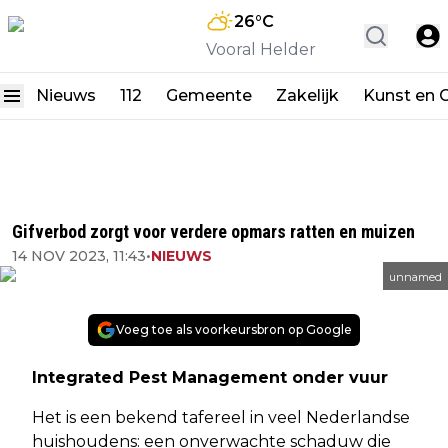
26
°C
Vooral Helder
Nieuws
112
Gemeente
Zakelijk
Kunst en C
Gifverbod zorgt voor verdere opmars ratten en muizen
14 NOV 2023, 11:43
•
NIEUWS
unnamed
Voeg toe als voorkeursbron op Google
Integrated Pest Management onder vuur
Het is een bekend tafereel in veel Nederlandse
huishoudens: een onverwachte schaduw die