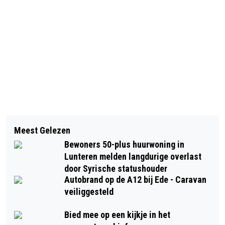
Vorig artikel
Volgend artikel
VERTREK DIRECTEUR REGIO
Meest Gelezen
PANNENBIER BIJ HET NIEUWE
FOODVALLEY
Bewoners 50-plus huurwoning in
THEATER STUDIO 100 BIJ DE MIDDEN
Lunteren melden langdurige overlast
NEDERLAND HALLEN IN BARNEVELD
door Syrische statushouder
Autobrand op de A12 bij Ede - Caravan
veiliggesteld
Bied mee op een kijkje in het