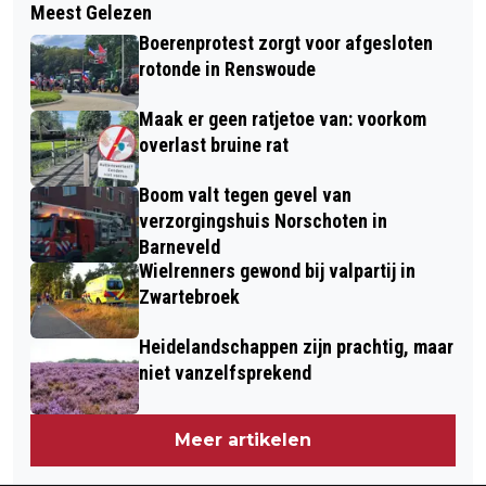
Meest Gelezen
KOMENDE ZONDAG: BIJZONDERE
KRIJGT DEFINITIEF GROEN LICHT
Boerenprotest zorgt voor afgesloten
FILMVERTONING MET ONS, FRANKY
rotonde in Renswoude
EN COEN, IN HET NATIONAAL
Maak er geen ratjetoe van: voorkom
MILITAIR MUSEUM.
overlast bruine rat
Boom valt tegen gevel van
verzorgingshuis Norschoten in
Barneveld
Wielrenners gewond bij valpartij in
Zwartebroek
Heidelandschappen zijn prachtig, maar
niet vanzelfsprekend
Meer artikelen