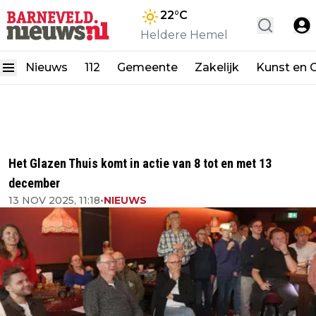
22
°C
Heldere Hemel
Nieuws
112
Gemeente
Zakelijk
Kunst en C
Het Glazen Thuis komt in actie van 8 tot en met 13
december
13 NOV 2025, 11:18
•
NIEUWS