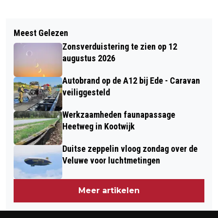
Vorig artikel
Volgend artikel
REGIO FOODVALLEY RIJDT OP
Meest Gelezen
BARNEVELD - GEZOCHT - DIEFSTAL -
WATERSTOF
Zonsverduistering te zien op 12
DE HEUS PLEIN - BARNEVELD
augustus 2026
Autobrand op de A12 bij Ede - Caravan
veiliggesteld
Werkzaamheden faunapassage
Heetweg in Kootwijk
Duitse zeppelin vloog zondag over de
Veluwe voor luchtmetingen
Meer artikelen