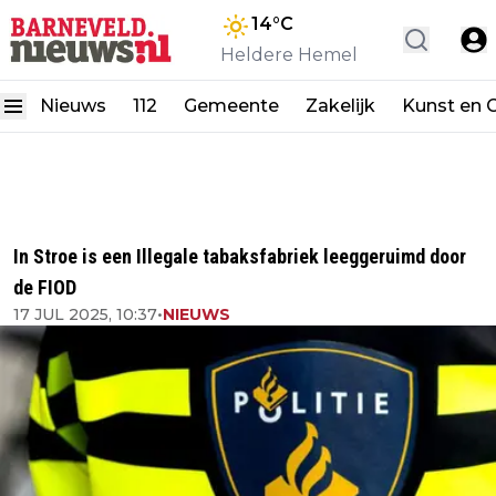
14
°C
Heldere Hemel
Nieuws
112
Gemeente
Zakelijk
Kunst en C
In Stroe is een Illegale tabaksfabriek leeggeruimd door
de FIOD
17 JUL 2025, 10:37
•
NIEUWS