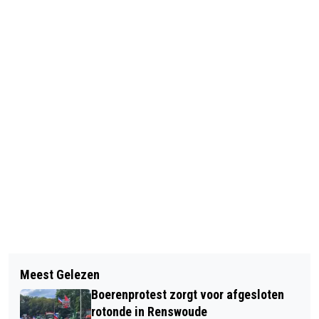
Vorig artikel
Volgend artikel
GEMEENTERAAD BARNEVELD STELT
Meest Gelezen
REGIO FOODVALLEY WIL 60 PROCENT
OMGEVINGSVISIE BARNEVELD 2040
Boerenprotest zorgt voor afgesloten
STIKSTOFUITSTOOT REDUCEREN
VAST
rotonde in Renswoude