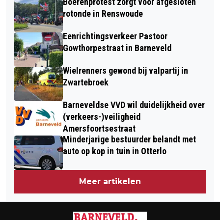
Boerenprotest zorgt voor afgesloten
ZWARE KRAAN UIT BARNEVELD
rotonde in Renswoude
INGEZET VOOR STORMSCHADE IN
Eenrichtingsverkeer Pastoor
BENNEKOM
Gowthorpestraat in Barneveld
Wielrenners gewond bij valpartij in
Zwartebroek
Barneveldse VVD wil duidelijkheid over
(verkeers-)veiligheid
Amersfoortsestraat
Minderjarige bestuurder belandt met
auto op kop in tuin in Otterlo
Meer artikelen