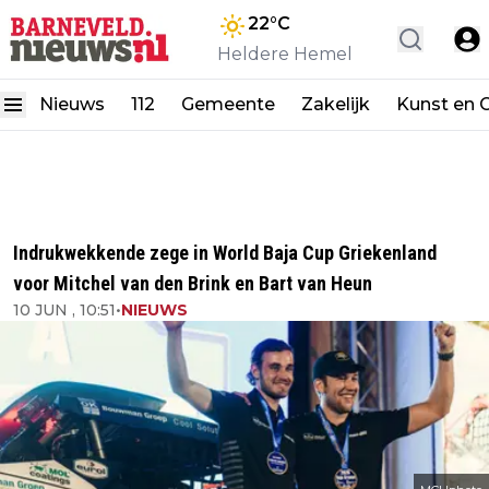
22
°C
Heldere Hemel
Nieuws
112
Gemeente
Zakelijk
Kunst en C
Indrukwekkende zege in World Baja Cup Griekenland
voor Mitchel van den Brink en Bart van Heun
10 JUN , 10:51
•
NIEUWS