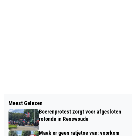
Vorig artikel
Volgend artikel
VACCINEREN TEGEN KINDERZIEKTEN
Meest Gelezen
WARMTEBEELDFOTO VAN UW HUIS
Boerenprotest zorgt voor afgesloten
rotonde in Renswoude
Maak er geen ratjetoe van: voorkom