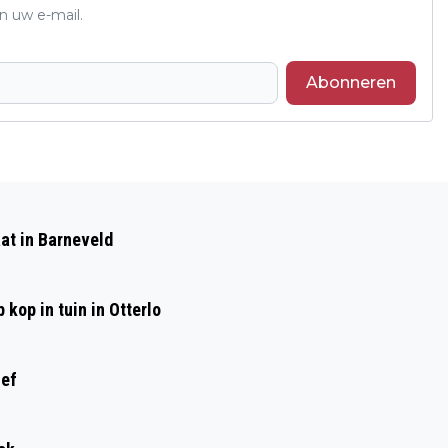
n uw e-mail.
Abonneren
Volgend artikel
TWEE GEWONDEN BIJ KOP-STAART
at in Barneveld
BOTSING OP DE RIJKSWEG IN
VOORTHUIZEN
kop in tuin in Otterlo
ief