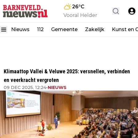
26
°C
Vooral Helder
Nieuws
112
Gemeente
Zakelijk
Kunst en C
Klimaattop Vallei & Veluwe 2025: versnellen, verbinden
en veerkracht vergroten
09 DEC 2025, 12:24
•
NIEUWS