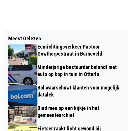
Vorig artikel
Volgend artikel
STEFAN DE RIDDER NAAR LANDELIJKE
Meest Gelezen
NEDERLANDSE WETENSCHAPPERS
FINALE ONK POKER
Eenrichtingsverkeer Pastoor
VERTREKKEN DOOR VEROUDERDE
Gowthorpestraat in Barneveld
COMPUTERS
Minderjarige bestuurder belandt met
auto op kop in tuin in Otterlo
Bol waarschuwt klanten voor mogelijk
datalek
Bied mee op een kijkje in het
gemeentearchief
Fietser raakt licht gewond bij