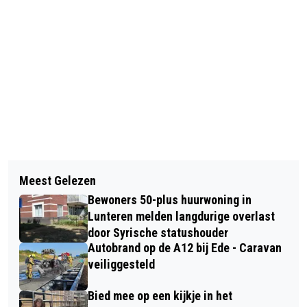
Vorig artikel
Volgend artikel
JACCO VAN DER TAK AANBEVOLEN
Meest Gelezen
KERSTNACHTDIENST - EEN ERVARING
ALS NIEUWE BURGEMEESTER VOOR
Bewoners 50-plus huurwoning in
OM NIET TE VERGETEN
DE GEMEENTE BARNEVELD
Lunteren melden langdurige overlast
door Syrische statushouder
Autobrand op de A12 bij Ede - Caravan
veiliggesteld
Bied mee op een kijkje in het