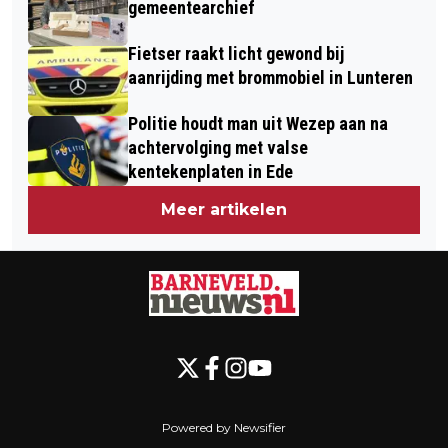
gemeentearchief
Fietser raakt licht gewond bij
aanrijding met brommobiel in Lunteren
Politie houdt man uit Wezep aan na
achtervolging met valse
kentekenplaten in Ede
Meer artikelen
Powered by Newsifier