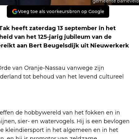
gemeente barneveld
Voeg toe als voorkeursbron op Google
ak heeft zaterdag 13 september in het
id van het 125-jarig jubileum van de
reikt aan Bert Beugelsdijk uit Nieuwerkerk
 Orde van Oranje-Nassau vanwege zijn
ederland tot behoud van het levend cultureel
treffen de hobbywereld van het fokken en in
nen, sier- en watervogels. Hij is een bevlogen
e kleindiersport in het algemeen en in het
n, en hij is promotor van zeldzame