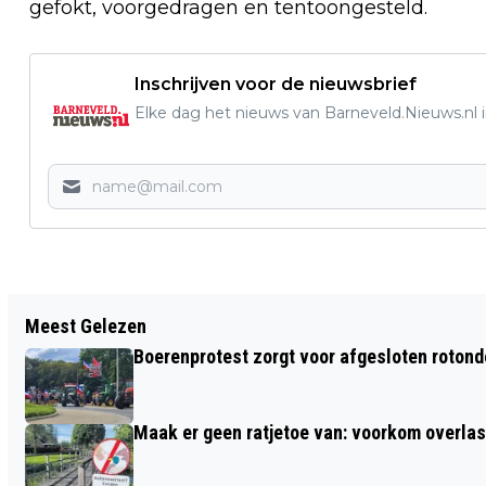
gefokt, voorgedragen en tentoongesteld.
Inschrijven voor de nieuwsbrief
Elke dag het nieuws van Barneveld.Nieuws.nl i
Vorig artikel
Meest Gelezen
KETTINGBOTSING OP DE A1 MET VIJF
Boerenprotest zorgt voor afgesloten roton
AUTO’S BIJ TERSCHUUR
Maak er geen ratjetoe van: voorkom overlast