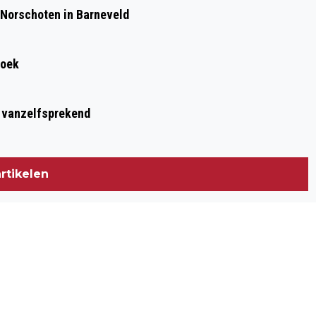
 Norschoten in Barneveld
roek
t vanzelfsprekend
rtikelen