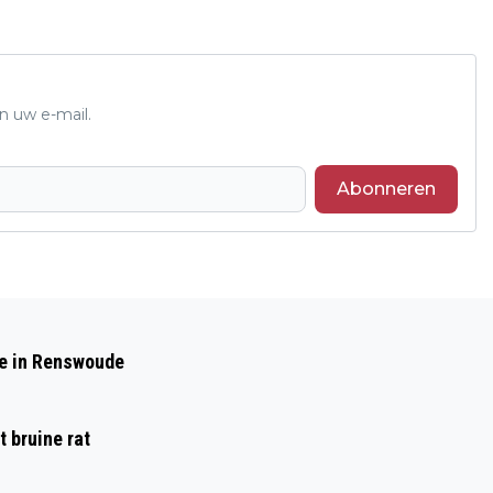
n uw e-mail.
Abonneren
Volgend artikel
REGIO FOODVALLEY PAKT UIT TIJDENS
de in Renswoude
VERSPILLINGSVRIJE WEEK: JONGEREN
KOKEN - INWONERS PROEVEN
 bruine rat