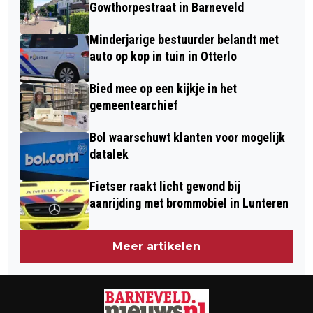
VOOR BELAGING EX, VRIJSPRAAK
IN HET SCHAFFELAARTHEATER IN
Gowthorpestraat in Barneveld
VOOR POGING TOT ZWARE
BARNEVELD
Minderjarige bestuurder belandt met
MISHANDELING
auto op kop in tuin in Otterlo
Bied mee op een kijkje in het
gemeentearchief
Bol waarschuwt klanten voor mogelijk
datalek
Fietser raakt licht gewond bij
aanrijding met brommobiel in Lunteren
Meer artikelen