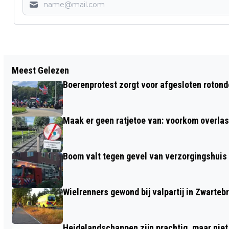
Vorig artikel
Meest Gelezen
GEMEENTE BARNEVELD WERPT EEN
Boerenprotest zorgt voor afgesloten roton
BLIK OP DE TOEKOMST MET CONCEPT
OMGEVINGSVISIE
Maak er geen ratjetoe van: voorkom overlast
Boom valt tegen gevel van verzorgingshuis
Wielrenners gewond bij valpartij in Zwarteb
Heidelandschappen zijn prachtig, maar nie