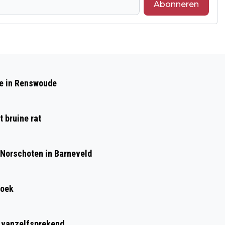
Abonneren
Volgend artikel
VROUW RAAKT GEWOND BIJ
de in Renswoude
AANRIJDING IN HARSKAMP
 bruine rat
 Norschoten in Barneveld
roek
t vanzelfsprekend