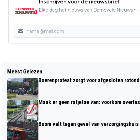
Inschrijven voor de nieuwsbrief
Elke dag het nieuws van Barneveld.Nieuws.nl i
Vorig artikel
Meest Gelezen
INZET BRANDWEER BARNEVELD VOOR
Boerenprotest zorgt voor afgesloten roton
BRANDENDE BOOM IN BARNEVELD
Maak er geen ratjetoe van: voorkom overlast
Boom valt tegen gevel van verzorgingshuis