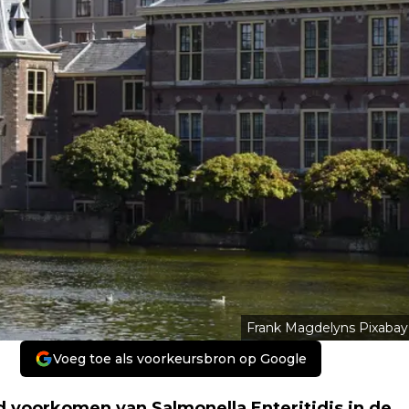
Frank Magdelyns Pixabay
Voeg toe als voorkeursbron op Google
 voorkomen van Salmonella Enteritidis in de