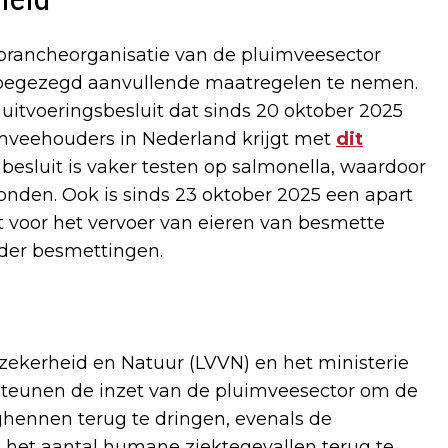
 brancheorganisatie van de pluimveesector
 toegezegd aanvullende maatregelen te nemen.
 uitvoeringsbesluit dat sinds 20 oktober 2025
uimveehouders in Nederland krijgt met
dit
 besluit is vaker testen op salmonella, waardoor
nden. Ook is sinds 23 oktober 2025 een apart
t voor het vervoer van eieren van besmette
nder besmettingen.
lzekerheid en Natuur (LVVN) en het ministerie
steunen de inzet van de pluimveesector om de
ghennen terug te dringen, evenals de
het aantal humane ziektegevallen terug te