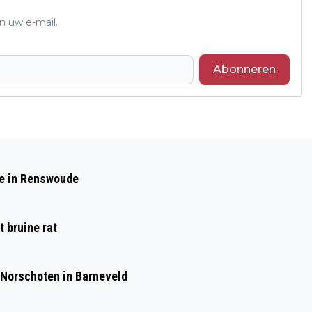
n uw e-mail.
Abonneren
Volgend artikel
VERKEERSONGEVAL OP DE KRUISING
de in Renswoude
BOSLAAN- MOLENWEG IN LUNTEREN
 bruine rat
 Norschoten in Barneveld