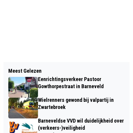
Vorig artikel
Volgend artikel
“OP WEG NAAR KERST” MET THE NEW
Meest Gelezen
10 DECEMBER 2023 VERANDERT DE
CREATION
Eenrichtingsverkeer Pastoor
DIENSTREGELING VAN TREIN EN BUS
Gowthorpestraat in Barneveld
Wielrenners gewond bij valpartij in
Zwartebroek
Barneveldse VVD wil duidelijkheid over
(verkeers-)veiligheid