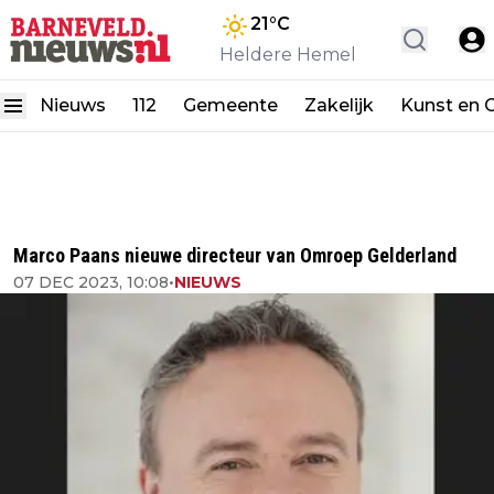
21
°C
Heldere Hemel
Nieuws
112
Gemeente
Zakelijk
Kunst en C
Marco Paans nieuwe directeur van Omroep Gelderland
07 DEC 2023, 10:08
•
NIEUWS