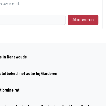
n uw e-mail.
Abonneren
Volgend artikel
EXCLUSIEVE DOCUMENTAIRE OP
de in Renswoude
HEMELVAARTSDAG: BENNIE JOLINK
OVER 50 JAAR NORMAAL
tofbeleid met actie bij Garderen
 bruine rat