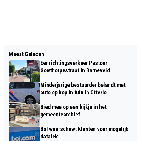
Vorig artikel
Volgend artikel
TECHNIEK LAAT MITCHEL EN BART IN
Meest Gelezen
TENTOONSTELLING WORTELS:
DE STEEK
Eenrichtingsverkeer Pastoor
HEDENDAAGSE KUNST MET EEN
Gowthorpestraat in Barneveld
VELUWS HART IN MUSEUM NAIRAC
Minderjarige bestuurder belandt met
auto op kop in tuin in Otterlo
Bied mee op een kijkje in het
gemeentearchief
Bol waarschuwt klanten voor mogelijk
datalek