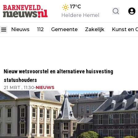
17
°C
Heldere Hemel
Nieuws
112
Gemeente
Zakelijk
Kunst en C
Nieuw wetsvoorstel en alternatieve huisvesting
statushouders
21 MRT , 11:30
•
NIEUWS