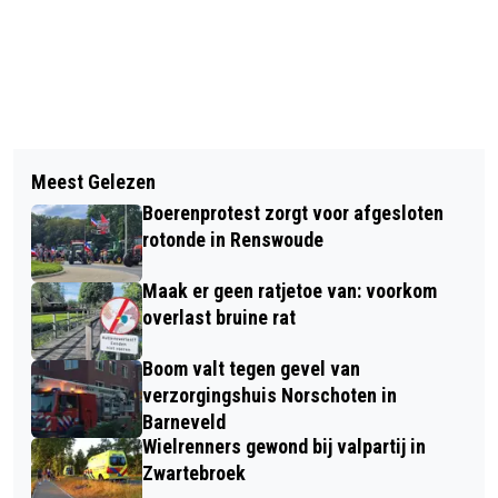
Vorig artikel
Volgend artikel
24-JARIGE BARNEVELDER RAAKT
Meest Gelezen
GELUKKIG NIEUWJAAR!
ERNSTIG GEWOND BIJ EENZIJDIG
Boerenprotest zorgt voor afgesloten
ONGEVAL IN LUNTEREN
rotonde in Renswoude
Maak er geen ratjetoe van: voorkom
overlast bruine rat
Boom valt tegen gevel van
verzorgingshuis Norschoten in
Barneveld
Wielrenners gewond bij valpartij in
Zwartebroek