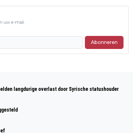
n uw e-mail.
Abonneren
Volgend artikel
KOOTWIJKERBROEK WINT ZOMER IN
elden langdurige overlast door Syrische statushouder
GELDERLAND
ggesteld
ief