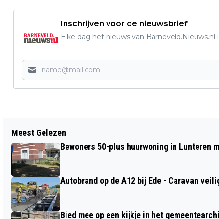
Inschrijven voor de nieuwsbrief
Elke dag het nieuws van Barneveld.Nieuws.nl i
Vorig artikel
Meest Gelezen
BURGEMEESTER VAN DER TAK SLUIT
Bewoners 50-plus huurwoning in Lunteren m
PANDEN NA VONDST DRUGSAFVAL
Autobrand op de A12 bij Ede - Caravan veili
Bied mee op een kijkje in het gemeentearch