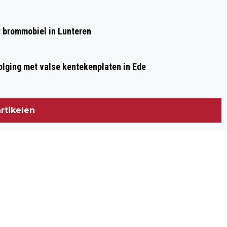
et brommobiel in Lunteren
olging met valse kentekenplaten in Ede
rtikelen