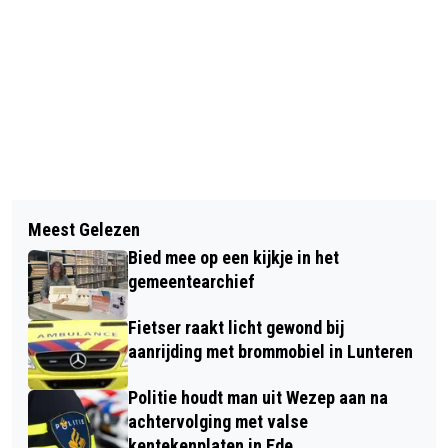
Vorig artikel
Volgend artikel
LEGERVLIEGTUIG MET
Meest Gelezen
GEMEENTE BARNEVELD PRESENTEERT
GEREPATRIEERDE NEDERLANDERS UIT
Bied mee op een kijkje in het
PROGRAMMABEGROTING
ISRAËL GELAND
gemeentearchief
Fietser raakt licht gewond bij
aanrijding met brommobiel in Lunteren
Politie houdt man uit Wezep aan na
achtervolging met valse
kentekenplaten in Ede