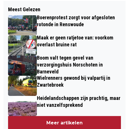
Volgend artikel
DOLFJE WEERWOLFJE & FOEKSIA DE
Meest Gelezen
BLADKORVEN IN DE WIJK
MINIHEKS KOMEN OP VRIJDAG 17
Boerenprotest zorgt voor afgesloten
OKTOBER NAAR BARNEVELD
rotonde in Renswoude
Maak er geen ratjetoe van: voorkom
overlast bruine rat
Boom valt tegen gevel van
verzorgingshuis Norschoten in
Barneveld
Wielrenners gewond bij valpartij in
Zwartebroek
Heidelandschappen zijn prachtig, maar
niet vanzelfsprekend
Meer artikelen