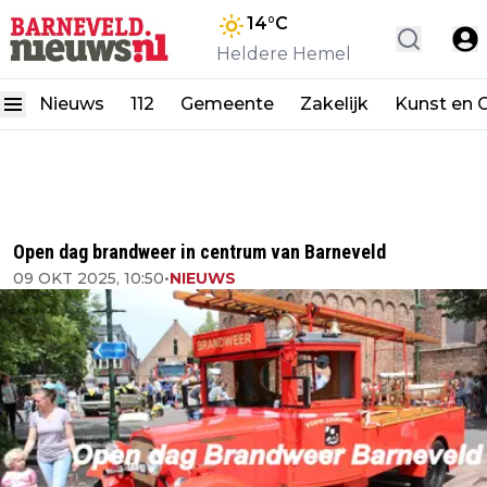
14
°C
Heldere Hemel
Nieuws
112
Gemeente
Zakelijk
Kunst en C
Open dag brandweer in centrum van Barneveld
09 OKT 2025, 10:50
•
NIEUWS