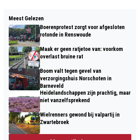
Vorig artikel
Volgend artikel
BOTSING TUSSEN PERSONENWAGEN
Meest Gelezen
WINTERWANDELING - HOE
EN BESTELBUS OP INDUSTRIETERREIN
Boerenprotest zorgt voor afgesloten
OVERLEVEN DIEREN EN PLANTEN DE
IN BARNEVELD – DE BESTUURSTER
rotonde in Renswoude
WINTERMAANDEN? - BELEEF DE
VAN DE AUTO RAAKTE GEWOND BIJ
Maak er geen ratjetoe van: voorkom
NATUUR BIJ NATUURCENTRUM DE
BOTSING
overlast bruine rat
GINKEL!
Boom valt tegen gevel van
verzorgingshuis Norschoten in
Barneveld
Heidelandschappen zijn prachtig, maar
niet vanzelfsprekend
Wielrenners gewond bij valpartij in
Zwartebroek