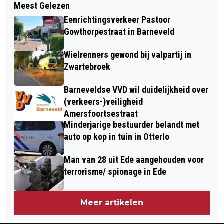
Meest Gelezen
GA MEE OP GRUTTO EXCURSIE IN DE
Eenrichtingsverkeer Pastoor
BINNENVELDSE HOOILANDEN
Gowthorpestraat in Barneveld
Wielrenners gewond bij valpartij in
Zwartebroek
Barneveldse VVD wil duidelijkheid over
(verkeers-)veiligheid
Amersfoortsestraat
Minderjarige bestuurder belandt met
auto op kop in tuin in Otterlo
Man van 28 uit Ede aangehouden voor
terrorisme/ spionage in Ede
Meer artikelen