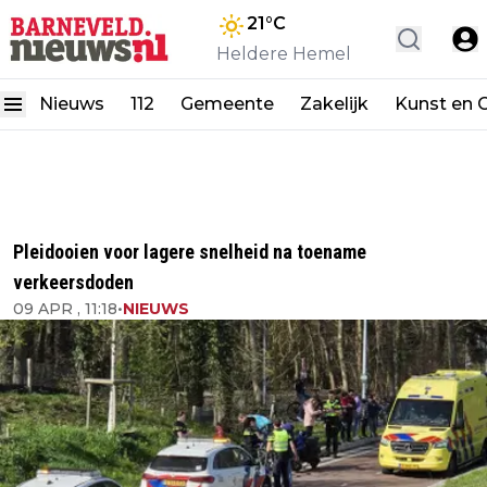
21
°C
Heldere Hemel
Nieuws
112
Gemeente
Zakelijk
Kunst en C
Pleidooien voor lagere snelheid na toename
verkeersdoden
09 APR , 11:18
•
NIEUWS