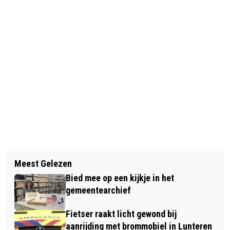
Vorig artikel
Volgend artikel
WATERBERGING HARSELAAR WEST-
Meest Gelezen
BESTELBUS BOTST ACHTEROP
WEST OFFICIEEL GEOPEND
Bied mee op een kijkje in het
PERSONENWAGEN OP DE A30 IN EDE
gemeentearchief
Fietser raakt licht gewond bij
aanrijding met brommobiel in Lunteren