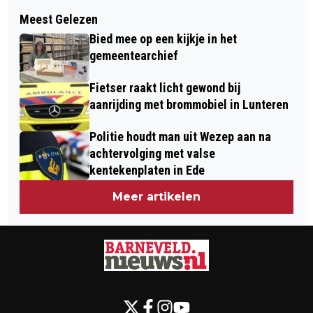
Volgend artikel
VANDAAG WORDT DUIDELIJK OF DE
Meest Gelezen
VEEL BRANDWEER INZET VOOR
A30 DICHTGAAT VOOR GROOT
Bied mee op een kijkje in het
SCHOORSTEENBRAND BIJ WONING
ONDERHOUD AAN DE WEG DOOR
gemeentearchief
MET RIETEN KAP IN VOORTHUIZEN
RIJKSWATERSTAAT
Fietser raakt licht gewond bij
aanrijding met brommobiel in Lunteren
Politie houdt man uit Wezep aan na
achtervolging met valse
kentekenplaten in Ede
Meer artikelen