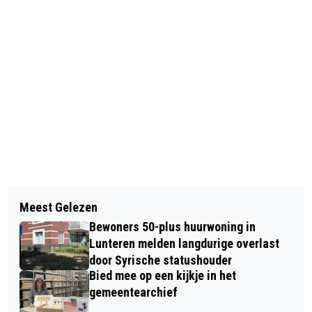
Vorig artikel
Volgend artikel
DE REIS NAAR CHAPLIN VAN LOU
Meest Gelezen
SPEUREN NAAR SPOREN BELEEF DE
BROUWERS IS EEN AANGRIJPENDE
Bewoners 50-plus huurwoning in
NATUUR BIJ NATUURCENTRUM DE
ROMAN DIE DE LEZER MEENEEMT OP
Lunteren melden langdurige overlast
GINKEL!
door Syrische statushouder
EEN EMOTIONELE ÉN HISTORISCHE
Bied mee op een kijkje in het
REIS
gemeentearchief