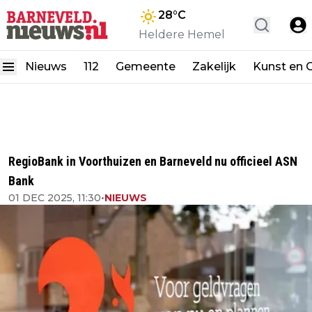
28
°C
Heldere Hemel
Nieuws
112
Gemeente
Zakelijk
Kunst en C
RegioBank in Voorthuizen en Barneveld nu officieel ASN
Bank
01 DEC 2025, 11:30
•
NIEUWS