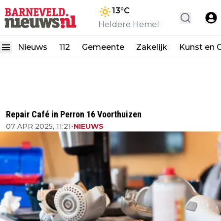
13
°C
Heldere Hemel
Nieuws
112
Gemeente
Zakelijk
Kunst en C
Repair Café in Perron 16 Voorthuizen
07 APR 2025, 11:21
•
NIEUWS