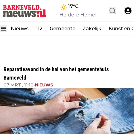
17
°C
Heldere Hemel
Nieuws
112
Gemeente
Zakelijk
Kunst en C
Reparatieavond in de hal van het gemeentehuis
Barneveld
07 MRT , 11:10
•
NIEUWS