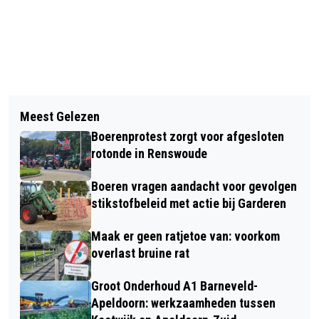
Vorig artikel
Volgend artikel
GROTE POLITIE-INZET BIJ STATION
Meest Gelezen
NIEUWE VACCINATIEMOGELIJKHEDEN
EDE WAGENINGEN NA MELDING
Boerenprotest zorgt voor afgesloten
IN BARNEVELD EN SCHERPENZEEL
MOGELIJK EXPLOSIEF
rotonde in Renswoude
Boeren vragen aandacht voor gevolgen
stikstofbeleid met actie bij Garderen
Maak er geen ratjetoe van: voorkom
overlast bruine rat
Groot Onderhoud A1 Barneveld-
Apeldoorn: werkzaamheden tussen