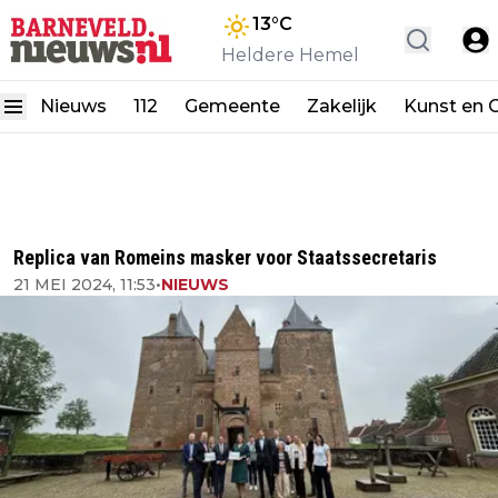
13
°C
Heldere Hemel
Nieuws
112
Gemeente
Zakelijk
Kunst en C
Replica van Romeins masker voor Staatssecretaris
21 MEI 2024, 11:53
•
NIEUWS