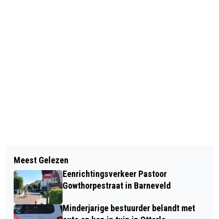
Vorig artikel
Volgend artikel
‘GEZICHTEN VAN DE HARTENBERG’:
Meest Gelezen
GROOT ONDERHOUD A1 TUSSEN
PORTRETTEN DIE JE RAKEN IN
Eenrichtingsverkeer Pastoor
STROE EN BARNEVELD
CULTURA
Gowthorpestraat in Barneveld
Minderjarige bestuurder belandt met