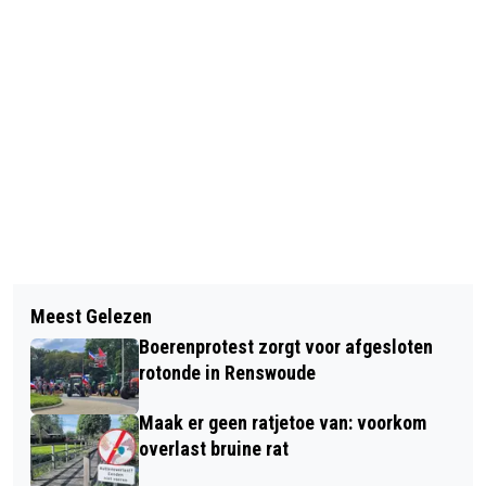
Vorig artikel
Volgend artikel
NACHTZWALUWEXCURSIE - BELEEF
Meest Gelezen
A30 BARNEVELD RICHTING EDE
DE NATUUR BIJ NATUURCENTRUM DE
Boerenprotest zorgt voor afgesloten
EERDER OPEN
GINKEL
rotonde in Renswoude
Maak er geen ratjetoe van: voorkom
overlast bruine rat