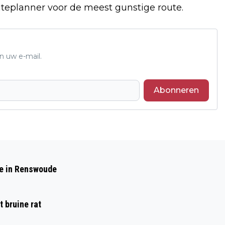
uteplanner voor de meest gunstige route.
n uw e-mail.
Abonneren
Volgend artikel
"HERKEN DE SIGNALEN, VEILIGHEID
de in Renswoude
BEGINT BIJ JOU"
 bruine rat