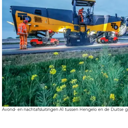
Avond- en nachtafsluitingen A1 tussen Hengelo en de Duitse grens