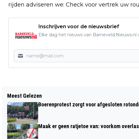
rijden adviseren we: Check voor vertrek uw ro
Inschrijven voor de nieuwsbrief
Elke dag het nieuws van Barneveld.Nieuws.nl i
Vorig artikel
Meest Gelezen
HOE KOM IK NAAR DE AIRBORNE
Boerenprotest zorgt voor afgesloten roton
LUCHTLANDINGEN EN HERDENKING IN
EDE
Maak er geen ratjetoe van: voorkom overlast