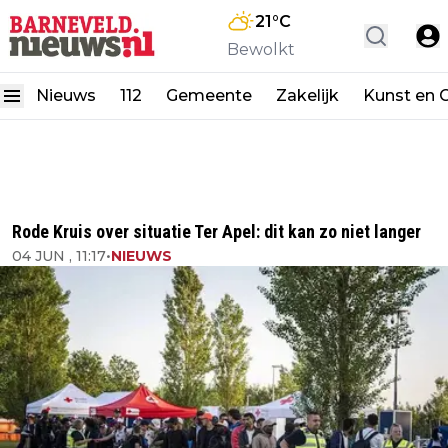
21
°C
Bewolkt
Nieuws
112
Gemeente
Zakelijk
Kunst en C
Rode Kruis over situatie Ter Apel: dit kan zo niet langer
04 JUN , 11:17
•
NIEUWS