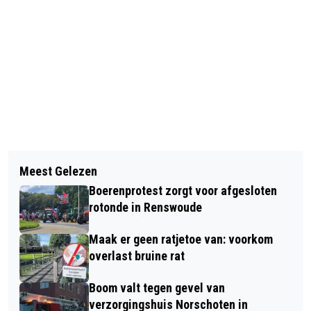
Vorig artikel
Volgend artikel
ERNSTIG ONGEVAL MET GEWONDEN
Meest Gelezen
TELEURGESTELDE KOEMAN: WE
OP DE A12 BIJ EDE – INZET
Boerenprotest zorgt voor afgesloten
GINGEN STEEDS SLORDIGER SPELEN
TRAUMAHELIKOPTER
rotonde in Renswoude
Maak er geen ratjetoe van: voorkom
overlast bruine rat
Boom valt tegen gevel van
verzorgingshuis Norschoten in