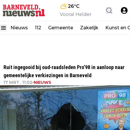
26
°C
Vooral Helder
Nieuws
112
Gemeente
Zakelijk
Kunst en C
Ruit ingegooid bij oud-raadsleden Pro’98 in aanloop naar
gemeentelijke verkiezingen in Barneveld
17 MRT , 11:02
•
NIEUWS