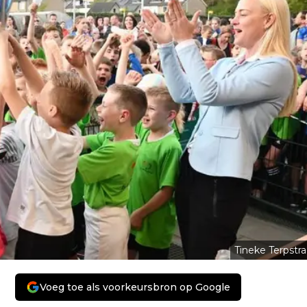
Tineke Terpstra
Voeg toe als voorkeursbron op Google