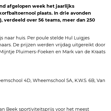
d afgelopen week het jaarlijks
orfbaltoernooi plaats. In drie avonden
8), verdeeld over 56 teams, meer dan 250
 naar huis. Per poule stelde Hul Luigjes
ars. De prijzen werden vrijdag uitgereikt door
r Mijntje Pluimers-Foeken en Mark van de Kraats
emschool 4D, Wheemschool 5A, K.W.S. 6B, Van
an Beek sportiviteitsprijs voor het meest