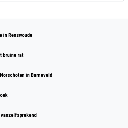
Volgend artikel
VEEL SCHADE BIJ EEN WONINGBRAND
de in Renswoude
OP DE SCHUURMANSKAMP IN LUNTEREN
 bruine rat
 Norschoten in Barneveld
roek
t vanzelfsprekend