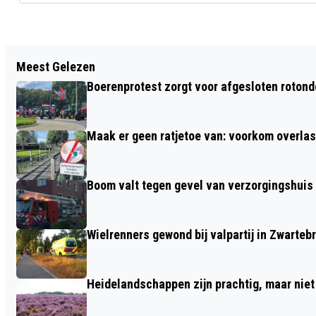
Vorig artikel
Meest Gelezen
EXTRA LATE RITTEN TIJDENS
Boerenprotest zorgt voor afgesloten roton
KONINGSNACHT OP TREINTRAJECT
AMERSFOORT - EDE-WAGENINGEN
Maak er geen ratjetoe van: voorkom overlast
Boom valt tegen gevel van verzorgingshuis
Wielrenners gewond bij valpartij in Zwarteb
Heidelandschappen zijn prachtig, maar nie