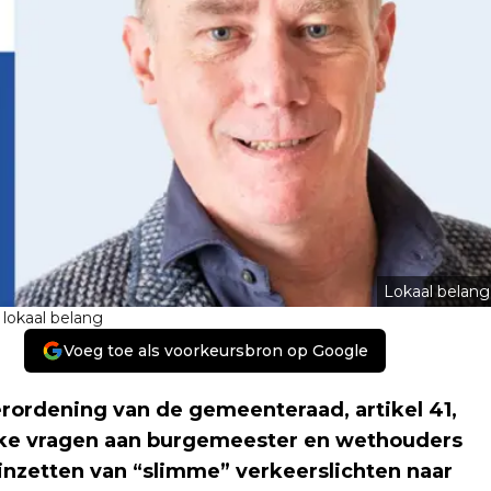
Lokaal belang
lokaal belang
Voeg toe als voorkeursbron op Google
rordening van de gemeenteraad, artikel 41,
elijke vragen aan burgemeester en wethouders
 inzetten van “slimme” verkeerslichten naar