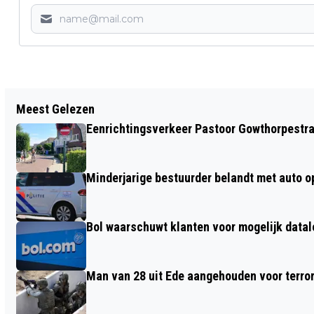
Vorig artikel
Meest Gelezen
BRANDWEER MOET OP AFSTAND BRAND
Eenrichtingsverkeer Pastoor Gowthorpestra
'T HARDE BLUSSEN DOOR MUNITIE
Minderjarige bestuurder belandt met auto op 
Bol waarschuwt klanten voor mogelijk datal
Man van 28 uit Ede aangehouden voor terro