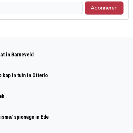
Abonneren
Volgend artikel
GASLEKKAGE BIJ SHELL-TANKSTATION
at in Barneveld
BARNEVELD: OMGEVING KORTE TIJD
AFGEZET
kop in tuin in Otterlo
ek
risme/ spionage in Ede