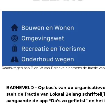
Raadsvragen aan B en W van Barneveld namens de fractie van 
BARNEVELD - Op basis van de organisatieve
stelt de fractie van Lokaal Belang schrift
aangaande de app “Da’s zo gefietst” en het