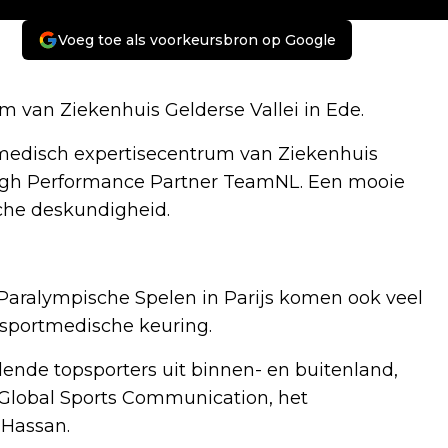
Voeg toe als voorkeursbron op Google
m van Ziekenhuis Gelderse Vallei in Ede.
rtmedisch expertisecentrum van Ziekenhuis
 High Performance Partner TeamNL. Een mooie
che deskundigheid.
Paralympische Spelen in Parijs komen ook veel
e sportmedische keuring.
lende topsporters uit binnen- en buitenland,
lobal Sports Communication, het
Hassan.