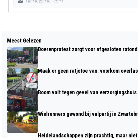
Vorig artikel
Meest Gelezen
COLLEGE VAN B&W BIEDT
Boerenprotest zorgt voor afgesloten roton
JAARVERSLAGGEVING 2023 MET
POSITIEF SALDO AAN
Maak er geen ratjetoe van: voorkom overlast
Boom valt tegen gevel van verzorgingshuis
Wielrenners gewond bij valpartij in Zwarteb
Heidelandschappen zijn prachtig, maar nie