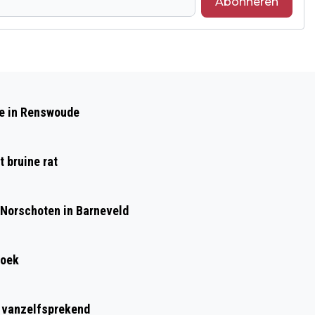
Abonneren
Volgend artikel
GEWONDE BIJ ONGEVAL MET FATBIKER
de in Renswoude
BESTUURDER EN SCOOTERRIJDER IN
BARNEVELD
 bruine rat
 Norschoten in Barneveld
roek
t vanzelfsprekend