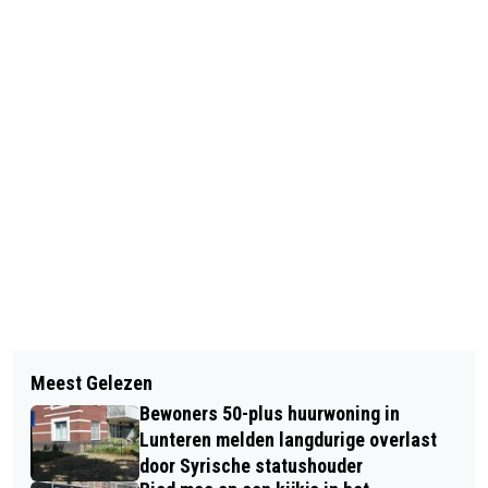
Vorig artikel
Volgend artikel
KERSTBALLENSPEURTOCHT TIJDENS
Meest Gelezen
AMATEUR EXPOSITIE IN HUIS
KERSTVAKANTIE BIJ
Bewoners 50-plus huurwoning in
KERNHEM EDE
NATUURCENTRUM VELUWE
Lunteren melden langdurige overlast
door Syrische statushouder