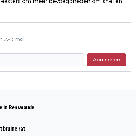
gemeesters om meer bevoegdheden om snel en
n uw e-mail.
Abonneren
Volgend artikel
PATHÉ INTRODUCEERT PATHÉ GAMES IN
de in Renswoude
EDE
 bruine rat