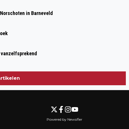
 Norschoten in Barneveld
roek
t vanzelfsprekend
rtikelen
Powered by Newsifier