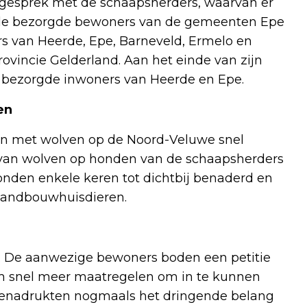
in gesprek met de schaapsherders, waarvan er
ele bezorgde bewoners van de gemeenten Epe
s van Heerde, Epe, Barneveld, Ermelo en
vincie Gelderland. Aan het einde van zijn
n bezorgde inwoners van Heerde en Epe.
en
nten met wolven op de Noord-Veluwe snel
van wolven op honden van de schaapsherders
nden enkele keren tot dichtbij benaderd en
p landbouwhuisdieren.
eid. De aanwezige bewoners boden een petitie
om snel meer maatregelen om in te kunnen
benadrukten nogmaals het dringende belang