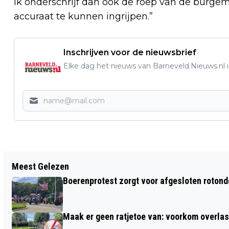
Ik onderschrijf dan ook de roep van de bur
accuraat te kunnen ingrijpen.”
Inschrijven voor de nieuwsbrief
Elke dag het nieuws van Barneveld.Nieuws.nl i
Vorig artikel
Meest Gelezen
BLADKORVEN IN DE WIJK
Boerenprotest zorgt voor afgesloten roton
Maak er geen ratjetoe van: voorkom overlast