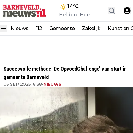
14
°C
Heldere Hemel
Nieuws
112
Gemeente
Zakelijk
Kunst en C
Succesvolle methode ‘De OpvoedChallenge’ van start in
gemeente Barneveld
05 SEP 2025, 8:38
•
NIEUWS