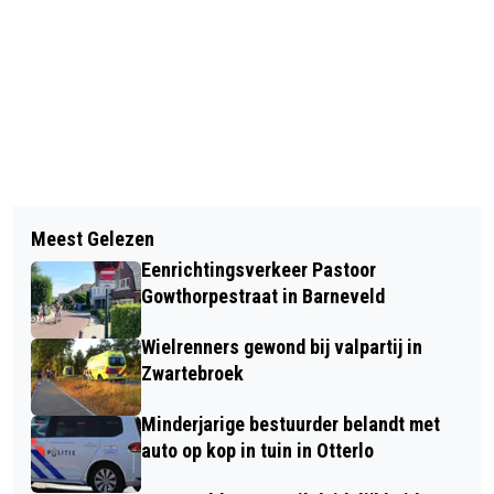
Vorig artikel
Volgend artikel
VOORTGANGSRAPPORTAGE
Meest Gelezen
WAT MAAKT JOUW INZET ZO LEUK?
DUURZAAMHEID: WITGOEDACTIE
Eenrichtingsverkeer Pastoor
GROOT SUCCES
Gowthorpestraat in Barneveld
Wielrenners gewond bij valpartij in
Zwartebroek
Minderjarige bestuurder belandt met
auto op kop in tuin in Otterlo