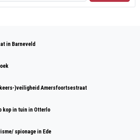
at in Barneveld
roek
rkeers-)veiligheid Amersfoortsestraat
kop in tuin in Otterlo
risme/ spionage in Ede