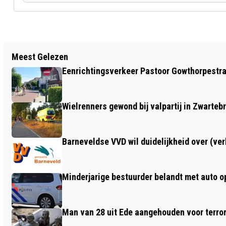
Vorig artikel
Meest Gelezen
ONGEVALLEN OP DINSDAGMORGEN 21
Eenrichtingsverkeer Pastoor Gowthorpestra
NOVEMBER IN BARNEVELD
Wielrenners gewond bij valpartij in Zwarteb
Barneveldse VVD wil duidelijkheid over (ve
Minderjarige bestuurder belandt met auto op 
Man van 28 uit Ede aangehouden voor terro