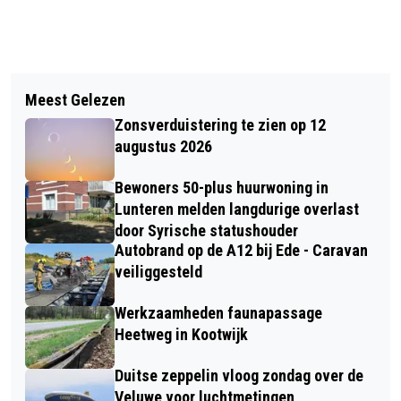
Vorig artikel
Volgend artikel
LET OP! A30 ZES NACHTEN
Meest Gelezen
DE GEMEENTE BARNEVELD VOERT
AFGESLOTEN
Zonsverduistering te zien op 12
ACTIEF CULTUURBELEID UIT - NIEUW:
augustus 2026
EXPLOITATIESUBSIDIE CULTUUR
Bewoners 50-plus huurwoning in
Lunteren melden langdurige overlast
door Syrische statushouder
Autobrand op de A12 bij Ede - Caravan
veiliggesteld
Werkzaamheden faunapassage
Heetweg in Kootwijk
Duitse zeppelin vloog zondag over de
Veluwe voor luchtmetingen