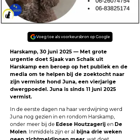
Voeg toe als voorkeursbron op Google
Harskamp, 30 juni 2025
— Met grote
urgentie doet Sjaak van Schaik uit
Harskamp een beroep op het publiek en de
media om te helpen bij de zoektocht naar
zijn vermiste hond
Juna
, een vierjarige
dwergpoedel. Juna is sinds
11 juni 2025
vermist.
In de eerste dagen na haar verdwijning werd
Juna nog gezien in en rondom Harskamp,
onder meer bij de
Edese Houtzagerij
en
De
Molen
. Inmiddels zijn er al
bijna drie weken
geen zichtmeldingen meer
, wat doet