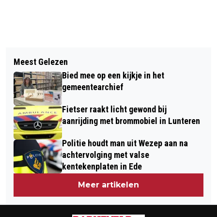
Vorig artikel
Volgend artikel
VLINDERS EN INSECTEN OP DE
Meest Gelezen
CAMPAGNE ‘OP VAKANTIE EN
GINKELSE HEIDE BELEEF DE NATUUR
Bied mee op een kijkje in het
MEDISCHE HULP NODIG?’ GESTART -
BIJ NATUURCENTRUM DE GINKEL!
gemeentearchief
HUISARTSENSPOEDPOSTEN STARTEN
Fietser raakt licht gewond bij
CAMPAGNE VOOR MENSEN OP
aanrijding met brommobiel in Lunteren
VAKANTIE
Politie houdt man uit Wezep aan na
achtervolging met valse
kentekenplaten in Ede
Meer artikelen